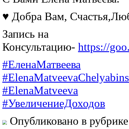
♥ Добра Вам, Счастья,Лю
Запись на
Консультацию-
https://g
#ЕленаМатвеева
#ElenaMatveevaChelyabin
#ElenaMatveeva
#УвеличениеДоходов
Опубликовано в рубрик