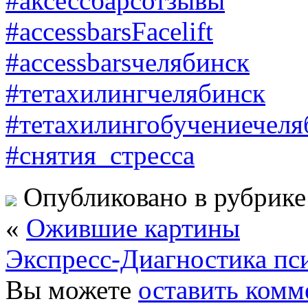
#аксессбарсотзывы
#accessbarsFacelift
#accessbarsчелябинск
#тетахилингчелябинск
#тетахилингобучениечеля
#снятия_стресса
Опубликовано в рубрик
«
Ожившие картины
Экспресс-Диагностика пс
Вы можете
оставить комм