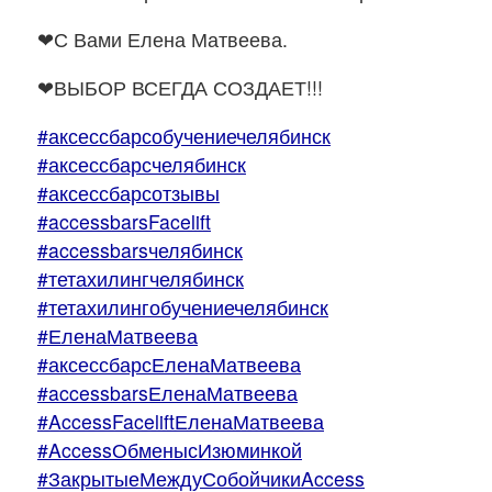
❤С Вами Елена Матвеева.
❤ВЫБОР ВСЕГДА СОЗДАЕТ!!!
#аксессбарсобучениечелябинск
#аксессбарсчелябинск
#аксессбарсотзывы
#accessbarsFacelift
#accessbarsчелябинск
#тетахилингчелябинск
#тетахилингобучениечелябинск
#ЕленаМатвеева
#аксессбарсЕленаМатвеева
#accessbarsЕленаМатвеева
#AccessFaceliftЕленаМатвеева
#AccessОбменысИзюминкой
#ЗакрытыеМеждуСобойчикиAccess